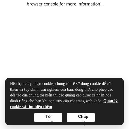
browser console for more information).
Nếu bạn chấp nhận cookie, chúng tôi sẽ sử dụng cookie để cải
thiện và tùy chỉnh trải nghiệm của bạn, đồng thời cho phép các
đối tác của chúng tôi hiển thị các quảng cáo được cá nhân hóa
dành riêng cho bạn khi bạn truy cập các trang web khác.
Quản lý
cookie và tìm hiểu thêm
Từ
Chấp
chối
nhận