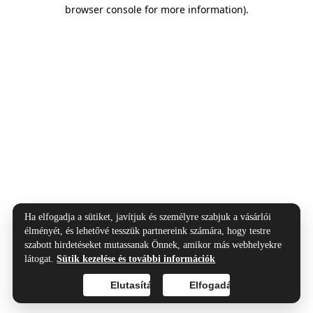
browser console for more information).
Ha elfogadja a sütiket, javítjuk és személyre szabjuk a vásárlói
élményét, és lehetővé tesszük partnereink számára, hogy testre
szabott hirdetéseket mutassanak Önnek, amikor más webhelyekre
látogat.
Sütik kezelése és további információk
Elutasítás
Elfogadás