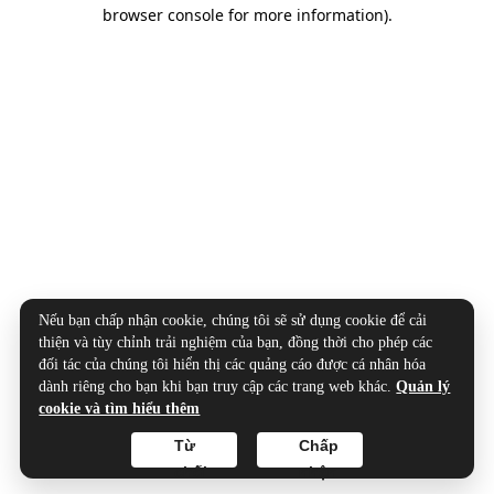
browser console for more information).
Nếu bạn chấp nhận cookie, chúng tôi sẽ sử dụng cookie để cải
thiện và tùy chỉnh trải nghiệm của bạn, đồng thời cho phép các
đối tác của chúng tôi hiển thị các quảng cáo được cá nhân hóa
dành riêng cho bạn khi bạn truy cập các trang web khác.
Quản lý
cookie và tìm hiểu thêm
Từ
Chấp
chối
nhận