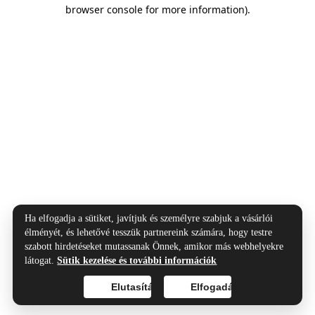
browser console for more information).
Ha elfogadja a sütiket, javítjuk és személyre szabjuk a vásárlói
élményét, és lehetővé tesszük partnereink számára, hogy testre
szabott hirdetéseket mutassanak Önnek, amikor más webhelyekre
látogat.
Sütik kezelése és további információk
Elutasítás
Elfogadás