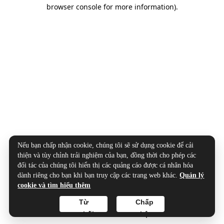
browser console for more information).
Nếu bạn chấp nhận cookie, chúng tôi sẽ sử dụng cookie để cải
thiện và tùy chỉnh trải nghiệm của bạn, đồng thời cho phép các
đối tác của chúng tôi hiển thị các quảng cáo được cá nhân hóa
dành riêng cho bạn khi bạn truy cập các trang web khác.
Quản lý
cookie và tìm hiểu thêm
Từ
Chấp
chối
nhận