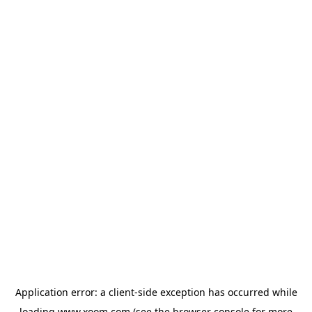
Application error: a
client
-side exception has occurred while
loading
www.xoom.com
(see the
browser console
for more