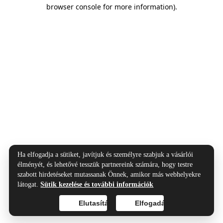
browser console for more information).
Ha elfogadja a sütiket, javítjuk és személyre szabjuk a vásárlói
élményét, és lehetővé tesszük partnereink számára, hogy testre
szabott hirdetéseket mutassanak Önnek, amikor más webhelyekre
látogat.
Sütik kezelése és további információk
Elutasítás
Elfogadás