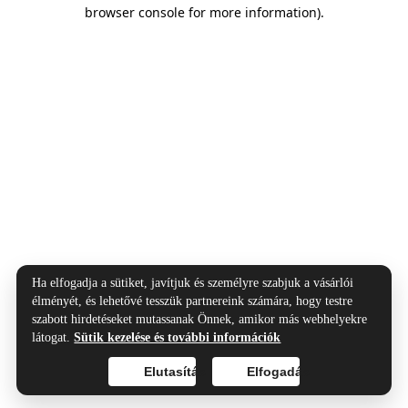
browser console for more information).
Ha elfogadja a sütiket, javítjuk és személyre szabjuk a vásárlói
élményét, és lehetővé tesszük partnereink számára, hogy testre
szabott hirdetéseket mutassanak Önnek, amikor más webhelyekre
látogat.
Sütik kezelése és további információk
Elutasítás
Elfogadás