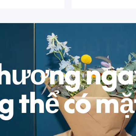
thương ngay
 thể có mặ