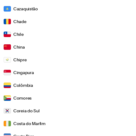
Cazaquistão
Chade
Chile
China
Chipre
Cingapura
Colômbia
Comores
Coreia do Sul
Costa do Marfim