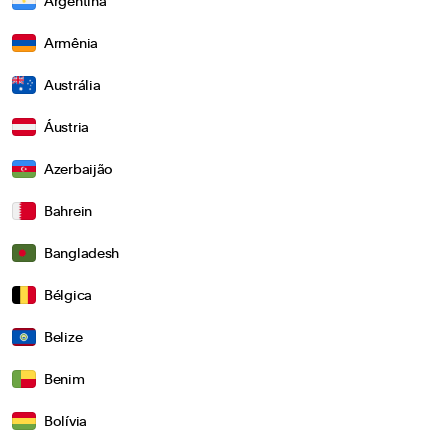
Argentina
Armênia
Austrália
Áustria
Azerbaijão
Bahrein
Bangladesh
Bélgica
Belize
Benim
Bolívia