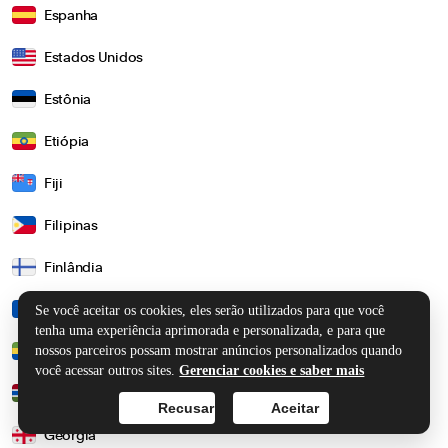
Espanha
Estados Unidos
Estônia
Etiópia
Fiji
Filipinas
Finlândia
França
Se você aceitar os cookies, eles serão utilizados para que você
tenha uma experiência aprimorada e personalizada, e para que
nossos parceiros possam mostrar anúncios personalizados quando
Gabão
você acessar outros sites.
Gerenciar cookies e saber mais
Gâmbia
Recusar
Aceitar
Geórgia