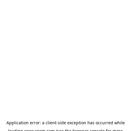
Application error: a
client
-side exception has occurred while
loading
www.xoom.com
(see the
browser console
for more