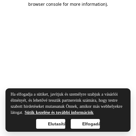
browser console for more information).
Ha elfogadja a sütiket, javítjuk és személyre szabjuk a vásárlói
élményét, és lehetővé tesszük partnereink számára, hogy testre
szabott hirdetéseket mutassanak Önnek, amikor más webhelyekre
látogat.
Sütik kezelése és további információk
Elutasítás
Elfogadás