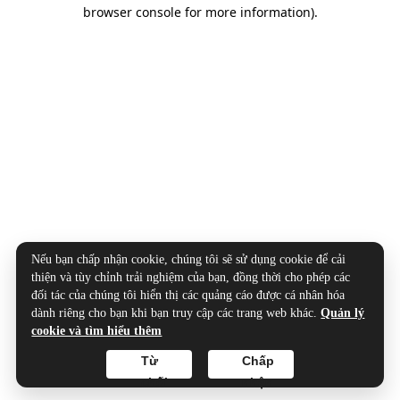
browser console for more information).
Nếu bạn chấp nhận cookie, chúng tôi sẽ sử dụng cookie để cải
thiện và tùy chỉnh trải nghiệm của bạn, đồng thời cho phép các
đối tác của chúng tôi hiển thị các quảng cáo được cá nhân hóa
dành riêng cho bạn khi bạn truy cập các trang web khác.
Quản lý
cookie và tìm hiểu thêm
Từ
Chấp
chối
nhận