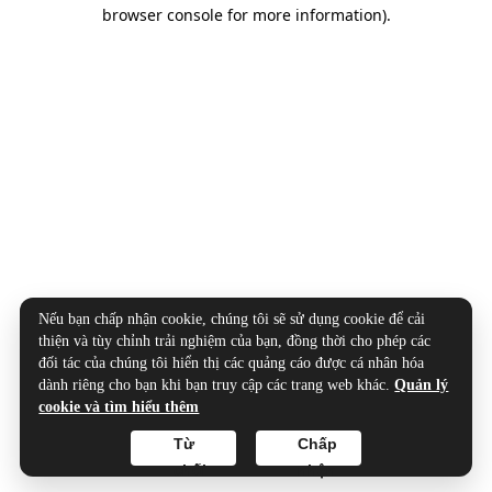
browser console for more information).
Nếu bạn chấp nhận cookie, chúng tôi sẽ sử dụng cookie để cải
thiện và tùy chỉnh trải nghiệm của bạn, đồng thời cho phép các
đối tác của chúng tôi hiển thị các quảng cáo được cá nhân hóa
dành riêng cho bạn khi bạn truy cập các trang web khác.
Quản lý
cookie và tìm hiểu thêm
Từ
Chấp
chối
nhận