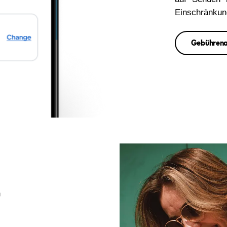
Einschränkun
Gebührena
t