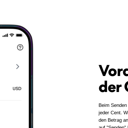
Vor
der
Beim Senden 
jeder Cent. W
den Betrag an
auf "Senden" 