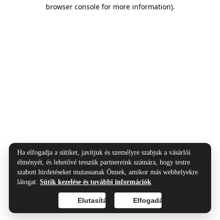
browser console for more information).
Ha elfogadja a sütiket, javítjuk és személyre szabjuk a vásárlói
élményét, és lehetővé tesszük partnereink számára, hogy testre
szabott hirdetéseket mutassanak Önnek, amikor más webhelyekre
látogat.
Sütik kezelése és további információk
Elutasítás
Elfogadás