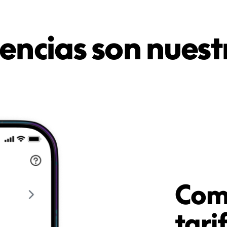
rencias son nuest
Comi
tari