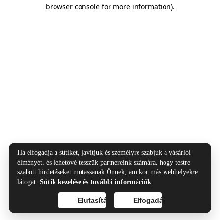
browser console for more information).
Ha elfogadja a sütiket, javítjuk és személyre szabjuk a vásárlói
élményét, és lehetővé tesszük partnereink számára, hogy testre
szabott hirdetéseket mutassanak Önnek, amikor más webhelyekre
látogat.
Sütik kezelése és további információk
Elutasítás
Elfogadás