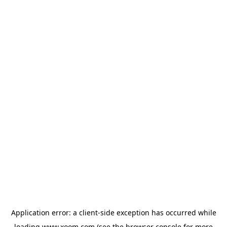
Application error: a
client
-side exception has occurred while
loading
www.xoom.com
(see the
browser console
for more