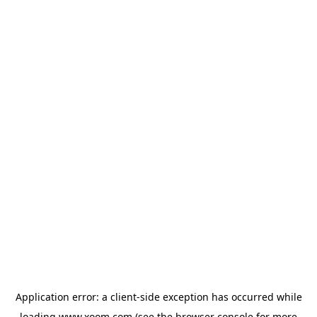
Application error: a
client
-side exception has occurred while
loading
www.xoom.com
(see the
browser console
for more