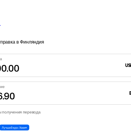
правка в Финляндия
ка
US
ние
ы получения перевода
Лучший курс Xoom