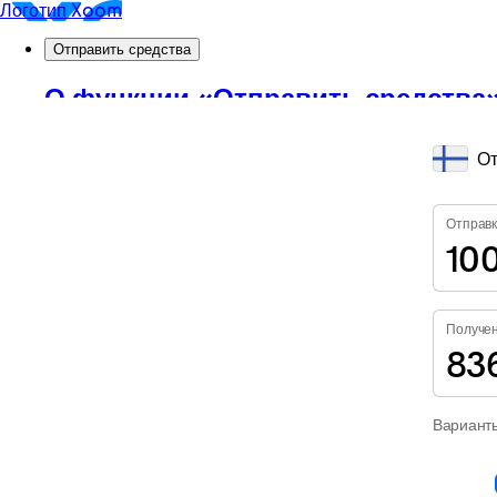
От
Отправ
Получе
Вариант