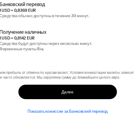
Банковский перевод
1 USD = 0,8369 EUR
Средства обычно доступны в течение 30 минут.
Получение наличных
1 USD = 0,8142 EUR
Средства будут доступны через несколько минут.
Фирменные пункты Ria.
ем прибыль от обмена по курсам валют. Условия конвертации валюты зависит
и часто обновляется. Мы округляем сумму до ближайшего целого евро.
Далее
Показать комиссии за Банковский перевод