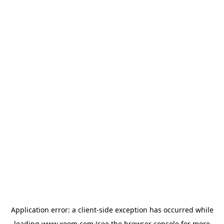
Application error: a
client
-side exception has occurred while
loading
www.xoom.com
(see the
browser console
for more