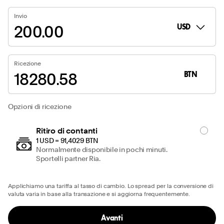
opzi
Invio
USD
Ricezione
BTN
Opzioni di ricezione
Ritiro di contanti
1 USD = 91,4029 BTN
Normalmente disponibile in pochi minuti.
Sportelli partner Ria.
Applichiamo una tariffa al tasso di cambio. Lo spread per la conversione di
valuta varia in base alla transazione e si aggiorna frequentemente.
Avanti