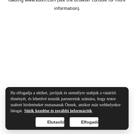
information).
Ha elfogadja a sütiket, javítjuk és személyre szabjuk a vásárlói
élményét, és lehetővé tesszük partnereink számára, hogy testre
szabott hirdetéseket mutassanak Önnek, amikor más webhelyekre
látogat.
Sütik kezelése és további információk
Elutasítás
Elfogadás