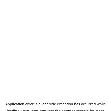
Application error: a
client
-side exception has occurred while
loading
www.xoom.com
(see the
browser console
for more