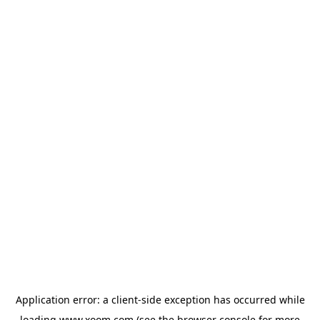
Application error: a
client
-side exception has occurred while
loading
www.xoom.com
(see the
browser console
for more