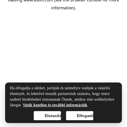
information).
Ha elfogadja a sütiket, javítjuk és személyre szabjuk a vásárlói
élményét, és lehetővé tesszük partnereink számára, hogy testre
szabott hirdetéseket mutassanak Önnek, amikor más webhelyekre
látogat.
Sütik kezelése és további információk
Elutasítás
Elfogadás