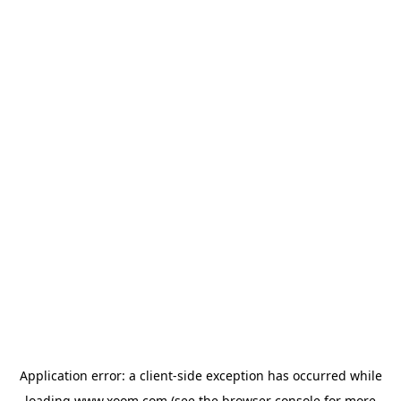
Application error: a
client
-side exception has occurred while
loading
www.xoom.com
(see the
browser console
for more