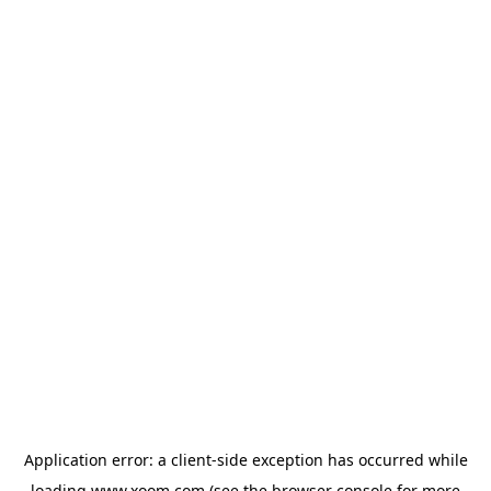
Application error: a
client
-side exception has occurred while
loading
www.xoom.com
(see the
browser console
for more