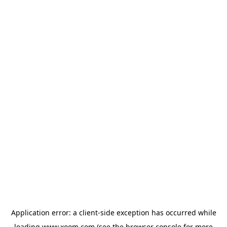
Application error: a
client
-side exception has occurred while
loading
www.xoom.com
(see the
browser console
for more